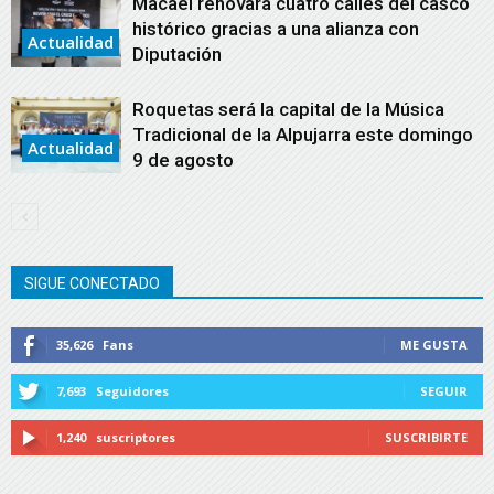
Macael renovará cuatro calles del casco
histórico gracias a una alianza con
Actualidad
Diputación
Roquetas será la capital de la Música
Tradicional de la Alpujarra este domingo
Actualidad
9 de agosto
SIGUE CONECTADO
35,626
Fans
ME GUSTA
7,693
Seguidores
SEGUIR
1,240
suscriptores
SUSCRIBIRTE