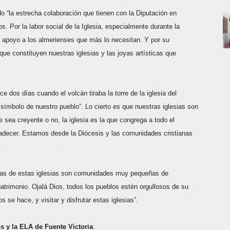
o “la estrecha colaboración que tienen con la Diputación en
s. Por la labor social de la Iglesia, especialmente durante la
y apoyo a los almerienses que más lo necesitan. Y por su
que constituyen nuestras iglesias y las joyas artísticas que
e dos días cuando el volcán tiraba la torre de la iglesia del
 símbolo de nuestro pueblo”. Lo cierto es que nuestras iglesias son
e sea creyente o no, la iglesia es la que congrega a todo el
adecer. Estamos desde la Diócesis y las comunidades cristianas
has de estas iglesias son comunidades muy pequeñas de
patrimonio. Ojalá Dios, todos los pueblos estén orgullosos de su
se hace, y visitar y disfrutar estas iglesias”.
s y la ELA de Fuente Victoria
: