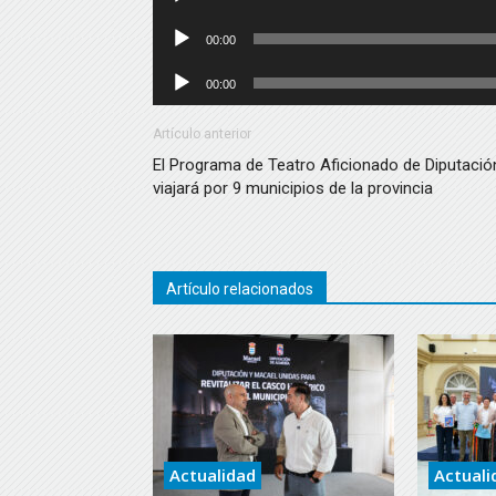
de
Reproductor
00:00
audio
de
Reproductor
00:00
audio
de
audio
Artículo anterior
El Programa de Teatro Aficionado de Diputació
viajará por 9 municipios de la provincia
Artículo relacionados
Actualidad
Actuali