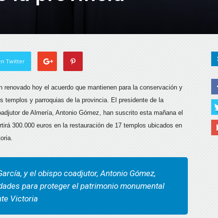
n Twitter
an renovado hoy el acuerdo que mantienen para la conservación y
os templos y parroquias de la provincia. El presidente de la
 coadjutor de Almería, Antonio Gómez, han suscrito esta mañana el
rtirá 300.000 euros en la restauración de 17 templos ubicados en
oria.
García, y el obispo coadjutor, Antonio Gómez,
dades para proteger el patrimonio monumental
te Victoria