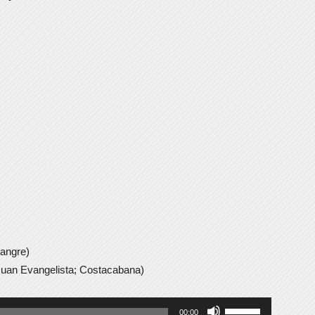
angre)
 Juan Evangelista; Costacabana)
Utiliza
00:00