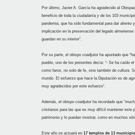
Por último, Javier A. García ha agradecido al Obispad
beneficio de toda la ciudadanía y de los 103 municipio
pandemia, que ha sido fundamental para dar aliento 
implicación en la preservación del legado almeriense 
guardan en su interior”.
Por su parte, el obispo coadjutor ha apuntado que “hac
pueblo, uno de los presentes decía: “- Se ha caído el
como faros, no solo de fe, sino también de cultura. S
mundo. El esfuerzo que hace la Diputación es de agr
muy agradecidos por este esfuerzo”.
Además, el obispo coadjutor ha recordado que “muc
cristianos para las que es muy difícil mantener este 
patrimonio y lo puedan mostrar, como en muchos sitios 
Este año se actuará en
17 templos de 13 municipio