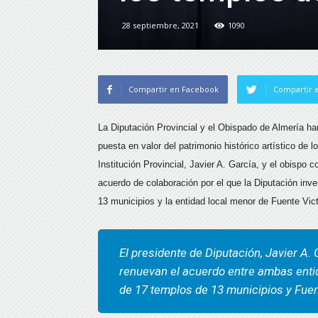
28 septiembre, 2021
1090
Compartir en Facebook
Compartir e
La Diputación Provincial y el Obispado de Almería h
puesta en valor del patrimonio histórico artístico de l
Institución Provincial, Javier A. García, y el obispo
acuerdo de colaboración por el que la Diputación inve
13 municipios y la entidad local menor de Fuente Vict
El presidente de Diputación, Javier A. 
renuevan el acuerdo entre ambas enti
de 17 templos de 13 municipios y Fuen