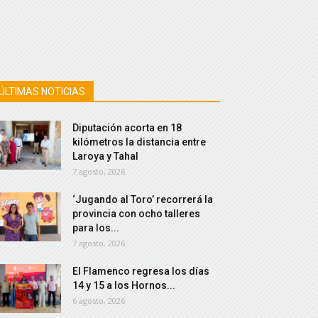
ÚLTIMAS NOTICIAS
Diputación acorta en 18
kilómetros la distancia entre
Laroya y Tahal
7 agosto, 2026
‘Jugando al Toro’ recorrerá la
provincia con ocho talleres
para los...
7 agosto, 2026
El Flamenco regresa los días
14 y 15 a los Hornos...
6 agosto, 2026