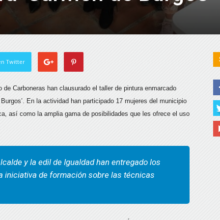
n Twitter
o de Carboneras han clausurado el taller de pintura enmarcado
Burgos’. En la actividad han participado 17 mujeres del municipio
ca, así como la amplia gama de posibilidades que les ofrece el uso
alcalde y la edil de Igualdad han entregado los
a iniciativa de formación sobre las técnicas