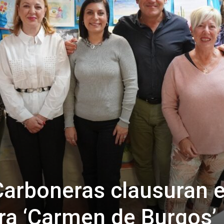
de
Almería
Carboneras clausuran e
ura ‘Carmen de Burgos’