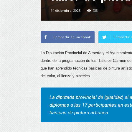
14 diciembre, 2025
733
Compartir en Facebook
Compartir e
La Diputación Provincial de Almería y el Ayuntamient
dentro de la programación de los ‘Talleres Carmen de 
que han aprendido técnicas básicas de pintura artísti
del color, el lienzo y pinceles.
La diputada provincial de Igualdad, el 
diplomas a las 17 participantes en est
básicas de pintura artística