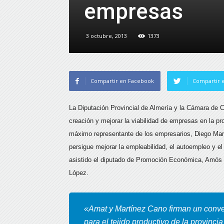
empresas
3 octubre, 2013
1373
Compartir en Facebook
Compartir e
La Diputación Provincial de Almería y la Cámara de C
creación y mejorar la viabilidad de empresas en la pr
máximo representante de los empresarios, Diego Mar
persigue mejorar la empleabilidad, el autoempleo y el
asistido el diputado de Promoción Económica, Amós G
López.
«Amat y Martínez Cano firman un conven
para el tejido productivo de la provincia