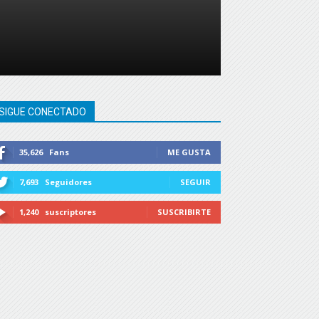
SIGUE CONECTADO
35,626
Fans
ME GUSTA
7,693
Seguidores
SEGUIR
1,240
suscriptores
SUSCRIBIRTE