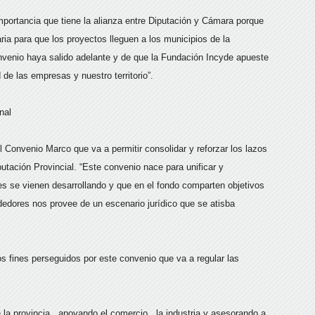
portancia que tiene la alianza entre Diputación y Cámara porque
saria para que los proyectos lleguen a los municipios de la
venio haya salido adelante y de que la Fundación Incyde apueste
de las empresas y nuestro territorio”.
nal
Convenio Marco que va a permitir consolidar y reforzar los lazos
utación Provincial. “Este convenio nace para unificar y
 se vienen desarrollando y que en el fondo comparten objetivos
edores nos provee de un escenario jurídico que se atisba
os fines perseguidos por este convenio que va a regular las
la provincia , apoyando el comercio , la industria y asesorando a