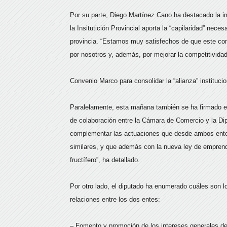
Por su parte, Diego Martínez Cano ha destacado la im
la Insitutición Provincial aporta la “capilaridad” nece
provincia. “Estamos muy satisfechos de que este con
por nosotros y, además, por mejorar la competitividad 
Convenio Marco para consolidar la “alianza” institucio
Paralelamente, esta mañana también se ha firmado el 
de colaboración entre la Cámara de Comercio y la Dip
complementar las actuaciones que desde ambos entes
similares, y que además con la nueva ley de emprend
fructífero”, ha detallado.
Por otro lado, el diputado ha enumerado cuáles son l
relaciones entre los dos entes:
– Fomento y promoción de los intereses generales de 