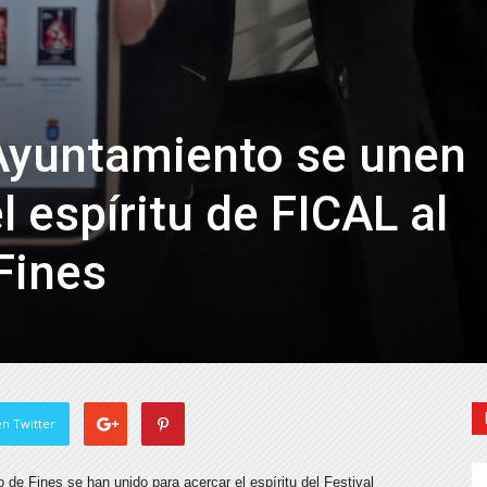
Ayuntamiento se unen
l espíritu de FICAL al
Fines
n Twitter
 de Fines se han unido para acercar el espíritu del Festival