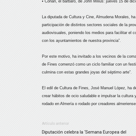
• Conan, el bárbaro, de John Milius: jueves 15 de dic
La diputada de Cultura y Cine, Almudena Morales, ha
participación de distintos sectores sociales de la pr
audiovisuales, poniendo los medios para facilitar el 
con los ayuntamientos de nuestra provincia”.
Por este motivo, ha invitado a los vecinos de la coma
de Fines comenzó como un ciclo familiar con un fest
culmina con estas grandes joyas del séptimo arte”.
El edil de Cultura de Fines, José Manuel López, ha de
crear hábitos de ocio saludable e impulsar la cultura 
rodado en Almería o rodado por creadores almeriense
Artículo anterior
Diputación celebra la ‘Semana Europea del