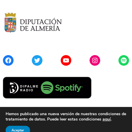
Facebook
Twitter
YouTube
Instagram
Spo
Hemos publicado una nueva versión de nuestras condiciones de
tratamiento de datos. Puede leer estas condiciones
aquí
.
Contacto
Aviso Legal
Privacidad
Cookies
Aceptar