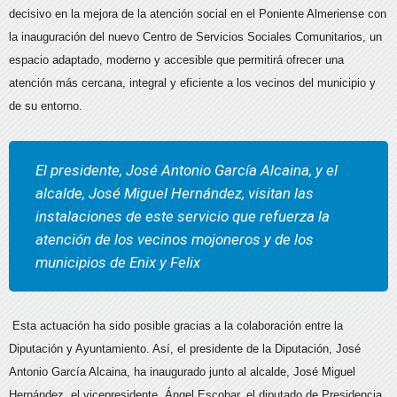
decisivo en la mejora de la atención social en el Poniente Almeriense con
la inauguración del nuevo Centro de Servicios Sociales Comunitarios, un
espacio adaptado, moderno y accesible que permitirá ofrecer una
atención más cercana, integral y eficiente a los vecinos del municipio y
de su entorno.
El presidente, José Antonio García Alcaina, y el
alcalde, José Miguel Hernández, visitan las
instalaciones de este servicio que refuerza la
atención de los vecinos mojoneros y de los
municipios de Enix y Felix
Esta actuación ha sido posible gracias a la colaboración entre la
Diputación y Ayuntamiento. Así, el presidente de la Diputación, José
Antonio García Alcaina, ha inaugurado junto al alcalde, José Miguel
Hernández, el vicepresidente, Ángel Escobar, el diputado de Presidencia,