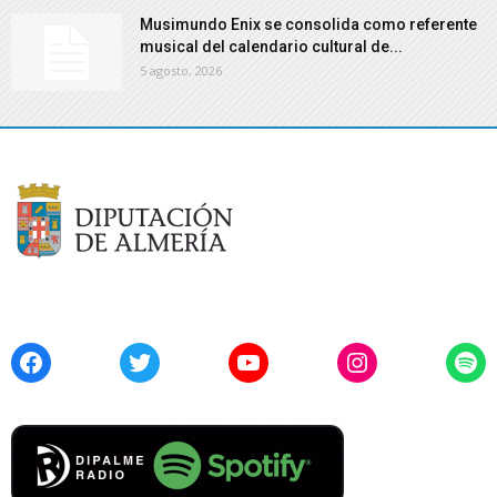
Musimundo Enix se consolida como referente
musical del calendario cultural de...
5 agosto, 2026
Facebook
Twitter
YouTube
Instagram
Spo