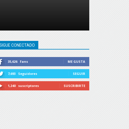
SIGUE CONECTADO
35,626
Fans
ME GUSTA
7,693
Seguidores
SEGUIR
1,240
suscriptores
SUSCRIBIRTE