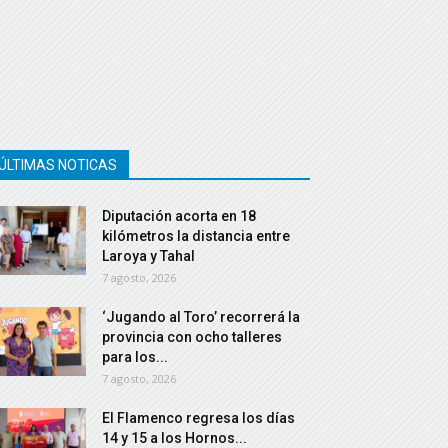
ÚLTIMAS NOTICAS
Diputación acorta en 18
kilómetros la distancia entre
Laroya y Tahal
7 agosto, 2026
‘Jugando al Toro’ recorrerá la
provincia con ocho talleres
para los...
7 agosto, 2026
El Flamenco regresa los días
14 y 15 a los Hornos...