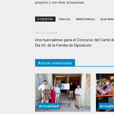
proyecto y con otras actuaciones.
ETIQUETAS
Chercos
déficit hídrico
José Anto
Artículo anterior
Una huercalense gana el Concurso del Cartel d
Día Int. de la Familia de Diputación
Artículo relacionados
Actualidad
Actuali