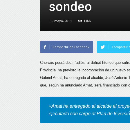
sondeo
10 mayo, 2013
1366
Compartir en Facebook
Compartir e
Chercos podrá decir ‘adiós’ al déficit hídrico que sufr
Provincial ha previsto la incorporación de un nuevo 
Gabriel Amat, ha entregado al alcalde, José Antonio 
que, según ha anunciado Amat, será financiado con c
«Amat ha entregado al alcalde el proye
ejecutado con cargo al Plan de Inversi