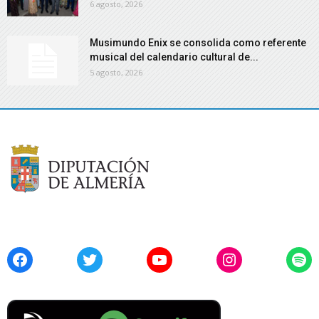
6 agosto, 2026
Musimundo Enix se consolida como referente
musical del calendario cultural de...
5 agosto, 2026
Facebook
Twitter
YouTube
Instagram
Spo