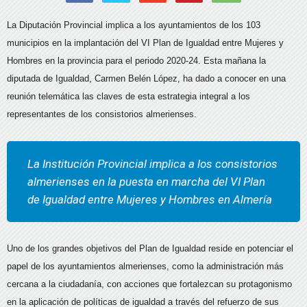
La Diputación Provincial implica a los ayuntamientos de los 103
municipios en la implantación del VI Plan de Igualdad entre Mujeres y
Hombres en la provincia para el periodo 2020-24. Esta mañana la
diputada de Igualdad, Carmen Belén López, ha dado a conocer en una
reunión telemática las claves de esta estrategia integral a los
representantes de los consistorios almerienses.
La Institución Provincial implica a los consistorios
almerienses en la puesta en marcha del VI Plan
de Igualdad entre Mujeres y Hombres en Almería
Uno de los grandes objetivos del Plan de Igualdad reside en potenciar el
papel de los ayuntamientos almerienses, como la administración más
cercana a la ciudadanía, con acciones que fortalezcan su protagonismo
en la aplicación de políticas de igualdad a través del refuerzo de sus