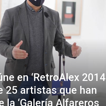
de
Almería
úne en ‘RetroAlex 2014
e 25 artistas que han
e la ‘Galería Alfareros