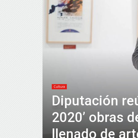
Cultura
Diputación re
2020’ obras d
llenado de art