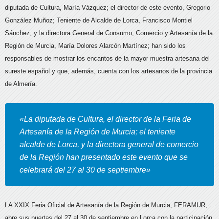
diputada de Cultura, María Vázquez; el director de este evento, Gregorio
González Muñoz; Teniente de Alcalde de Lorca, Francisco Montiel
Sánchez; y la directora General de Consumo, Comercio y Artesanía de la
Región de Murcia, María Dolores Alarcón Martínez; han sido los
responsables de mostrar los encantos de la mayor muestra artesana del
sureste español y que, además, cuenta con los artesanos de la provincia
de Almería.
«La diputada de Cultura, el director de la Feria de
Artesanía de la Región de Murcia; el teniente
alcalde de Lorca, y la directora general de comercio
de la Región han presentado este evento que se
celebrará del 27 al 30 de septiembre»
LA XXIX Feria Oficial de Artesanía de la Región de Murcia, FERAMUR,
abre sus puertas del 27 al 30 de septiembre en Lorca con la participación