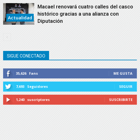
Macael renovará cuatro calles del casco
histórico gracias a una alianza con
Actualidad
Diputación
SIGUE CONECTADO
35,626
Fans
ME GUSTA
7,693
Seguidores
SEGUIR
1,240
suscriptores
SUSCRIBIRTE