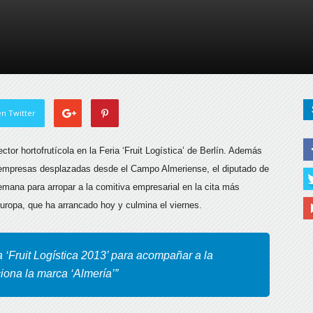
de
Almería
n Twitter
tor hortofrutícola en la Feria ‘Fruit Logística’ de Berlín. Además
las empresas desplazadas desde el Campo Almeriense,
el diputado de
lemana para arropar a la comitiva empresarial en la cita más
Europa, que ha arrancado hoy y culmina el viernes.
a ‘Fruit Logística 2013’ para acompañar a la
ona la marca ‘Almería’”