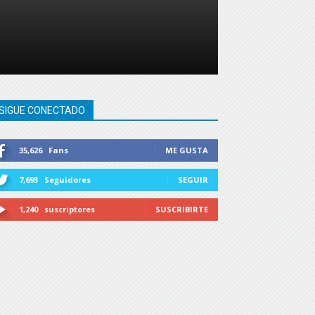
SIGUE CONECTADO
35,626
Fans
ME GUSTA
7,693
Seguidores
SEGUIR
1,240
suscriptores
SUSCRIBIRTE