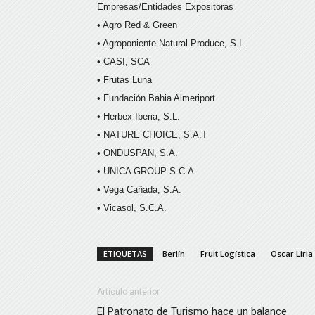
Empresas/Entidades Expositoras
• Agro Red & Green
• Agroponiente Natural Produce, S.L.
• CASI, SCA
• Frutas Luna
• Fundación Bahia Almeriport
• Herbex Iberia, S.L.
• NATURE CHOICE, S.A.T
• ONDUSPAN, S.A.
• UNICA GROUP S.C.A.
• Vega Cañada, S.A.
• Vicasol, S.C.A.
ETIQUETAS
Berlín
Fruit Logística
Oscar Liria
Artículo anterior
El Patronato de Turismo hace un balance