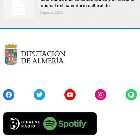
musical del calendario cultural de...
5 agosto, 2026
Facebook
Twitter
YouTube
Instagram
Spo