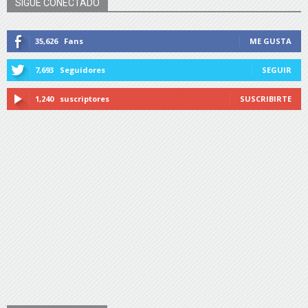
SIGUE CONECTADO
35,626
Fans
ME GUSTA
7,693
Seguidores
SEGUIR
1,240
suscriptores
SUSCRIBIRTE