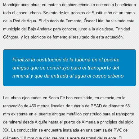
Mondújar unas obras en materia de abastecimiento que van a beneficiar a
todo el casco urbano. Se trata de los trabajos de Sustitución de un tramo
de la Red de Agua. El diputado de Fomento, Óscar Liria, ha visitado este
municipio del Bajo Andarax para conocer, junto a la alcaldesa, Trinidad
Góngora, y los técnicos de fomento el resultado de esta actuación.
Finaliza la sustitución de la tubería en el puente
antiguo que se construyó para el transporte del
mineral y que da entrada al agua al casco urbano
Las obras ejecutadas en Santa Fé han consistido, en esencia, en la
renovación de 450 metros lineales de tubería de PEAD de diámetro 63
mm existente en el puente antiguo metálico construido para el transporte
de mineral desde Alquife hasta el puerto de Almería a principios del siglo
XX. La conducción se encuentra instalada en una camisa de PVC de
diámetro 110 mm que discurre por la acera peatonal del puente. El