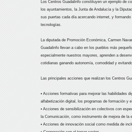
Los Centros Guadalinfo constituyen un ejemplo de cola
los ayuntamientos, la Junta de Andalucía y la Diputa
sus puertas cada día acercando internet, y formando
tecnologías.
La diputada de Promoción Económica, Carmen Navarro
Guadalinfo llevan a cabo en los pueblos más pequeñ
especialmente nuestros mayores, aprenden a desenvol
cotidianas ganando autonomía, comodidad y evitand
Las principales acciones que realizan los Centros Gua
• Acciones formativas para mejorar las habilidades di
alfabetización digital, los programas de formación y el
• Acciones de sensibilización en colectivos con espec
la Comunicación, como instrumento de mejora de la e
• Acciones de innovación social como medida de incl
• Cooperación con el tercer sector