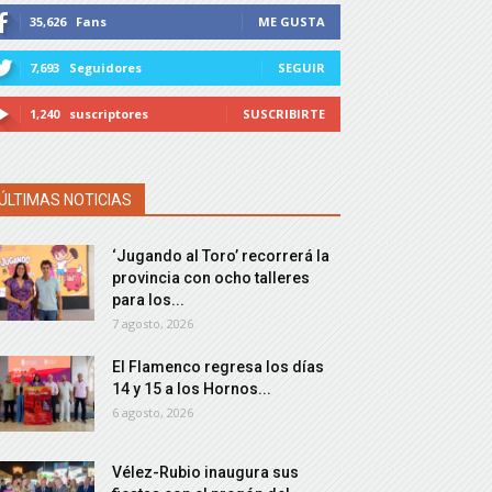
35,626
Fans
ME GUSTA
7,693
Seguidores
SEGUIR
1,240
suscriptores
SUSCRIBIRTE
ÚLTIMAS NOTICIAS
‘Jugando al Toro’ recorrerá la
provincia con ocho talleres
para los...
7 agosto, 2026
El Flamenco regresa los días
14 y 15 a los Hornos...
6 agosto, 2026
Vélez-Rubio inaugura sus