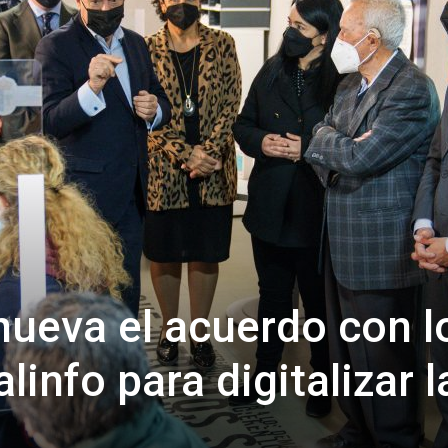
de
Almería
nueva el acuerdo con l
info para digitalizar l