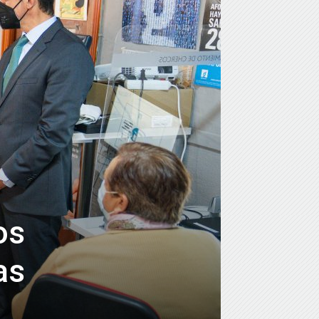
os
as