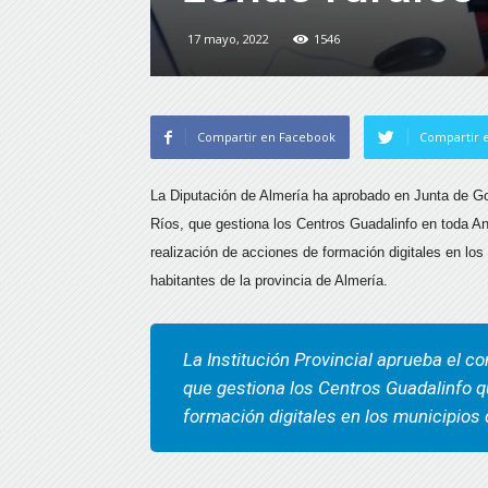
17 mayo, 2022
1546
Compartir en Facebook
Compartir e
La Diputación de Almería ha aprobado en Junta de Go
Ríos, que gestiona los Centros Guadalinfo en toda An
realización de acciones de formación digitales en lo
habitantes de la provincia de Almería.
La Institución Provincial aprueba el c
que gestiona los Centros Guadalinfo q
formación digitales en los municipios 