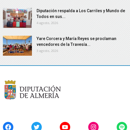
Diputación respalda a Los Carriles y Mundo de
Todos en sus...
4 agosto, 2026
Yare Corcera y María Reyes se proclaman
vencedores de la Travesía...
3 agosto, 2026
Facebook
Twitter
YouTube
Instagram
Spo