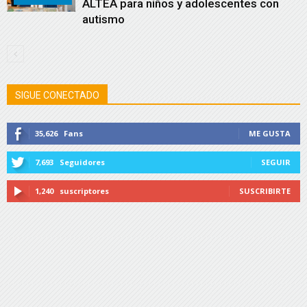
ALTEA para niños y adolescentes con
autismo
SIGUE CONECTADO
35,626
Fans
ME GUSTA
7,693
Seguidores
SEGUIR
1,240
suscriptores
SUSCRIBIRTE