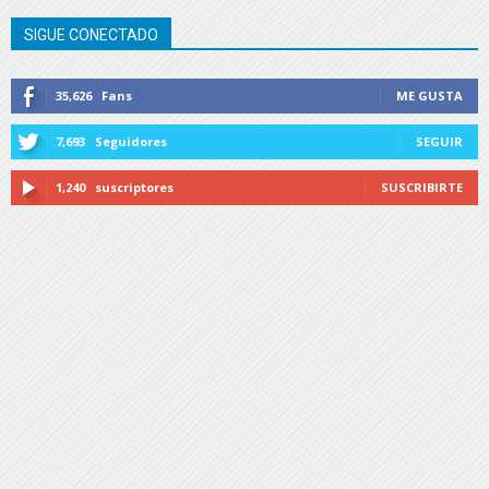
SIGUE CONECTADO
35,626
Fans
ME GUSTA
7,693
Seguidores
SEGUIR
1,240
suscriptores
SUSCRIBIRTE