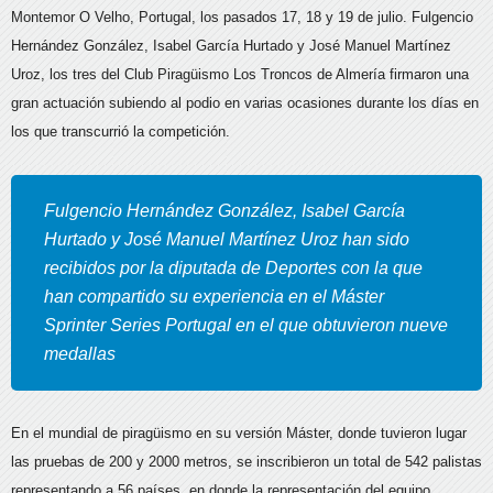
Montemor O Velho, Portugal, los pasados 17, 18 y 19 de julio.
Fulgencio
Hernández González, Isabel García Hurtado y José Manuel Martínez
Uroz, los tres del Club Piragüismo Los Troncos de Almería firmaron una
gran actuación subiendo al podio en varias ocasiones durante los días en
los que transcurrió la competición.
Fulgencio Hernández González, Isabel García
Hurtado y José Manuel Martínez Uroz han sido
recibidos por la diputada de Deportes con la que
han compartido su experiencia en el Máster
Sprinter Series Portugal en el que obtuvieron nueve
medallas
En el mundial de piragüismo en su versión Máster, donde tuvieron lugar
las pruebas de 200 y 2000 metros, se inscribieron un total de 542 palistas
representando a 56 países, en donde la representación del equipo