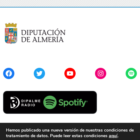
Facebook
Twitter
YouTube
Instagram
Spo
Hemos publicado una nueva versión de nuestras condiciones de
tratamiento de datos. Puede leer estas condiciones
aquí
.
Contacto
Aviso Legal
Privacidad
Cookies