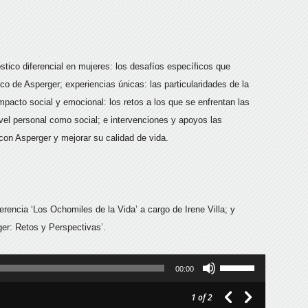
ico diferencial en mujeres: los desafíos específicos que
ico de Asperger; experiencias únicas: las particularidades de la
impacto social y emocional: los retos a los que se enfrentan las
ivel personal como social; e intervenciones y apoyos las
con Asperger y mejorar su calidad de vida.
ferencia ‘Los Ochomiles de la Vida’ a cargo de Irene Villa; y
er: Retos y Perspectivas’.
Utiliza
00:00
las
1
of 2
teclas