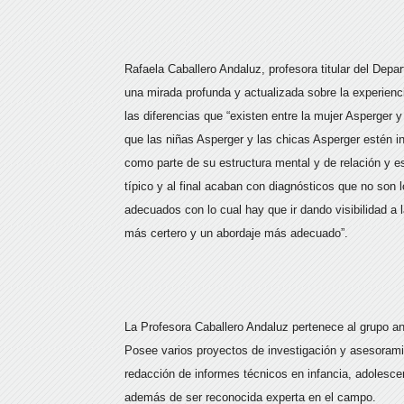
Rafaela Caballero Andaluz, profesora titular del Depar
una mirada profunda y actualizada sobre la experien
las diferencias que “existen entre la mujer Asperger 
que las niñas Asperger y las chicas Asperger estén i
como parte de su estructura mental y de relación y 
típico y al final acaban con diagnósticos que no so
adecuados con lo cual hay que ir dando visibilidad a 
más certero y un abordaje más adecuado”.
La Profesora Caballero Andaluz pertenece al grupo and
Posee varios proyectos de investigación y asesoramie
redacción de informes técnicos en infancia, adolescen
además de ser reconocida experta en el campo.