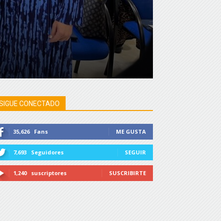
SIGUE CONECTADO
35,626
Fans
ME GUSTA
7,693
Seguidores
SEGUIR
1,240
suscriptores
SUSCRIBIRTE