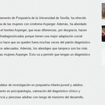
tamento de Psiquiatría de la Universidad de Sevilla, ha ofrecido
cia de las mujeres con síndrome Asperger. Además, ha abordado
y el hombre Asperger, que esas diferencias, por desgracia, hacen
nfradiagnosticadas porque tienen una mejor adaptación social
eso hace que se queden fuera muchas veces del patrón diagnóstico
n los adecuados. Además, los abordajes que tampoco son los más
las mujeres Asperger. Esto va a permitir que tengan un diagnóstico
aluz de investigación en psiquiatría infanto-juvenil y adultos.
nto en psicopatología, valoración del diagnóstico clínico y
cia y personas adultas con riesgo de trastorno del desarrollo,