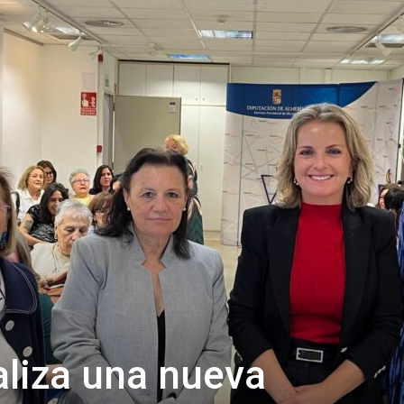
de
Almería
aliza una nueva