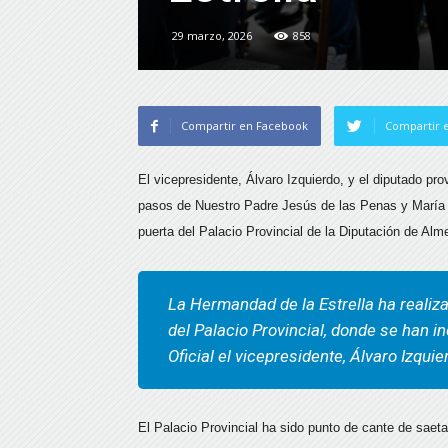
29 marzo, 2026
858
Compartir en Facebook
Compartir e
El vicepresidente, Álvaro Izquierdo, y el diputado pr
pasos de Nuestro Padre Jesús de las Penas y María S
puerta del Palacio Provincial de la Diputación de Alme
La Hermandad de la Estrella ha realiza
del Palacio Provincial, donde se han in
Oficial el vicepresidente, Álvaro Izqui
El Palacio Provincial ha sido punto de cante de saeta