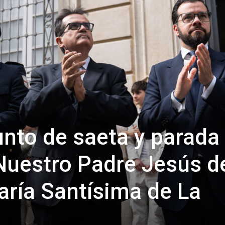
de
Almería
unto de saeta y parada
Nuestro Padre Jesús d
aría Santísima de La