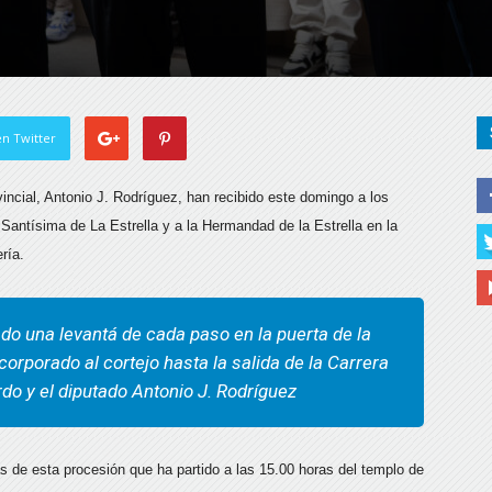
n Twitter
ovincial, Antonio J. Rodríguez, han recibido este domingo a
los
antísima de La Estrella y a la Hermandad de la Estrella en la
ría.
do una levantá de cada paso en la puerta de la
corporado al cortejo hasta la salida de la Carrera
erdo y el diputado Antonio J. Rodríguez
s de esta procesión que ha partido a las 15.00 horas del templo de