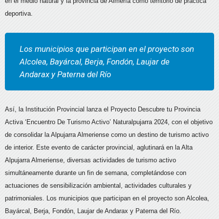
en el medio natural y la provincia de Almería como territorio de práctica
deportiva.
Los municipios que participan en el proyecto son
Alcolea, Bayárcal, Berja, Fondón, Laujar de
Andarax y Paterna del Río
Así, la Institución Provincial lanza el Proyecto Descubre tu Provincia
Activa ‘Encuentro De Turismo Activo’ Naturalpujarra 2024, con el objetivo
de consolidar la Alpujarra Almeriense como un destino de turismo activo
de interior. Este evento de carácter provincial, aglutinará en la Alta
Alpujarra Almeriense, diversas actividades de turismo activo
simultáneamente durante un fin de semana, completándose con
actuaciones de sensibilización ambiental, actividades culturales y
patrimoniales. Los municipios que participan en el proyecto son Alcolea,
Bayárcal, Berja, Fondón, Laujar de Andarax y Paterna del Río.