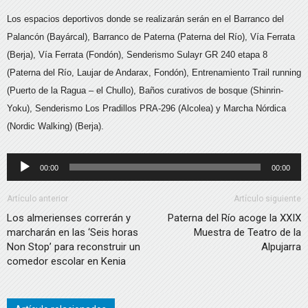
Los espacios deportivos donde se realizarán serán en el Barranco del
Palancón (Bayárcal), Barranco de Paterna (Paterna del Río), Vía Ferrata
(Berja), Vía Ferrata (Fondón), Senderismo Sulayr GR 240 etapa 8
(Paterna del Río, Laujar de Andarax, Fondón), Entrenamiento Trail running
(Puerto de la Ragua – el Chullo), Baños curativos de bosque (Shinrin-
Yoku), Senderismo Los Pradillos PRA-296 (Alcolea) y Marcha Nórdica
(Nordic Walking) (Berja).
Reproductor
00:00
00:00
de
audio
Artículo anterior
Artículo siguiente
Los almerienses correrán y
Paterna del Río acoge la XXIX
marcharán en las ‘Seis horas
Muestra de Teatro de la
Non Stop’ para reconstruir un
Alpujarra
comedor escolar en Kenia