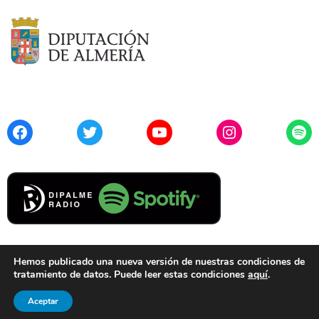
Facebook
Twitter
YouTube
Instagram
Spo
Hemos publicado una nueva versión de nuestras condiciones de
tratamiento de datos. Puede leer estas condiciones
aquí
.
Contacto
Aviso Legal
Privacidad
Cookies
Aceptar
© 2021 Diputación de Almería. Todos los derechos reservados.