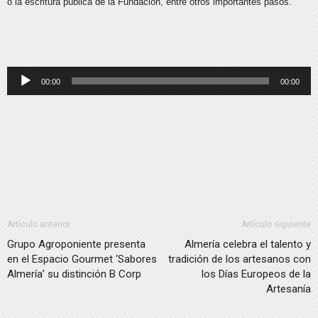
o la escritura pública de la Fundación, entre otros importantes pasos.
Reproductor
00:00
00:00
de
audio
Artículo anterior
Artículo siguiente
Grupo Agroponiente presenta
Almería celebra el talento y
en el Espacio Gourmet ‘Sabores
tradición de los artesanos con
Almería’ su distinción B Corp
los Días Europeos de la
Artesanía