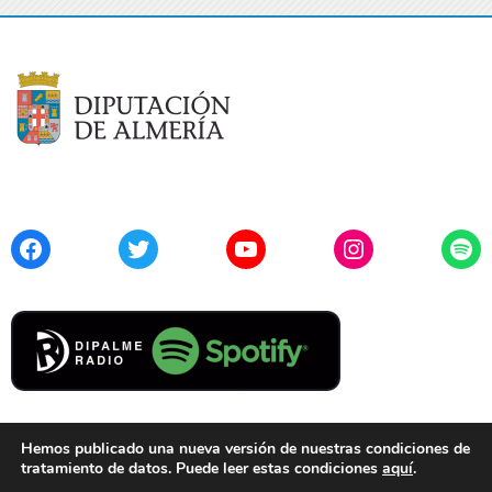
Facebook
Twitter
YouTube
Instagram
Spo
Hemos publicado una nueva versión de nuestras condiciones de
tratamiento de datos. Puede leer estas condiciones
aquí
.
Contacto
Aviso Legal
Privacidad
Cookies