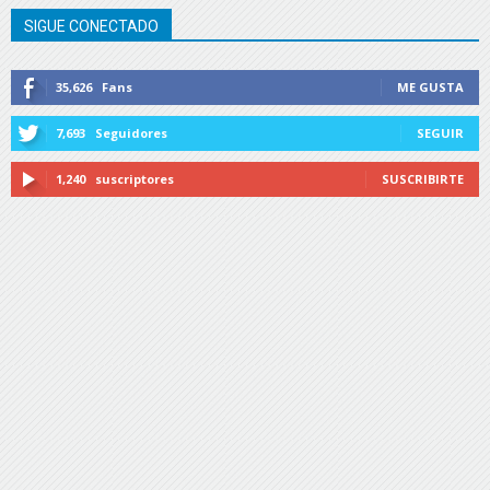
SIGUE CONECTADO
35,626
Fans
ME GUSTA
7,693
Seguidores
SEGUIR
1,240
suscriptores
SUSCRIBIRTE