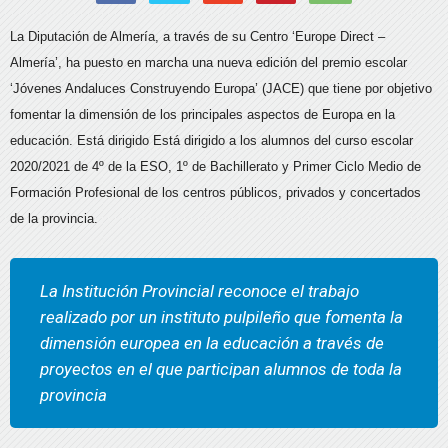
La Diputación de Almería, a través de su Centro ‘Europe Direct –
Almería’
, ha puesto en marcha una nueva edición del premio escolar
‘Jóvenes Andaluces Construyendo Europa’ (JACE) que tiene por objetivo
fomentar la dimensión de los principales aspectos de Europa en la
educación. Está dirigido
Está dirigido a los alumnos del curso escolar
2020/2021 de 4º de la ESO, 1º de Bachillerato y Primer Ciclo Medio de
Formación Profesional de los centros públicos, priva
dos y concertados
de la provincia.
La Institución Provincial reconoce el trabajo
realizado por un instituto pulpileño que fomenta la
dimensión europea en la educación a través de
proyectos en el que
participan alumnos de toda la
provincia