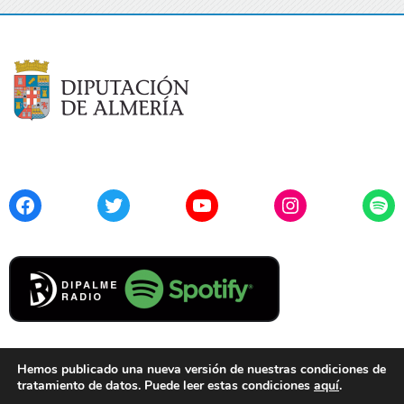
Facebook
Twitter
YouTube
Instagram
Spo
Hemos publicado una nueva versión de nuestras condiciones de
tratamiento de datos. Puede leer estas condiciones
aquí
.
Contacto
Aviso Legal
Privacidad
Cookies