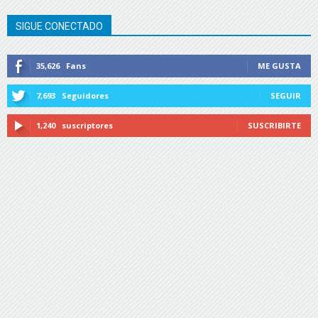
SIGUE CONECTADO
35,626
Fans
ME GUSTA
7,693
Seguidores
SEGUIR
1,240
suscriptores
SUSCRIBIRTE