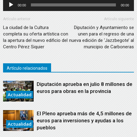
Reproductor
00:00
00:00
de
audio
Artículo anterior
Artículo siguiente
La ciudad de la Cultura
Diputación y Ayuntamiento se
completa su oferta artística con
unen para el regreso de una
la apertura del nuevo edificio del
nueva edición de ‘Jazzbegote’ al
Centro Pérez Siquier
municipio de Carboneras
Artículo relacionados
Diputación aprueba en julio 8 millones de
euros para obras en la provincia
Actualidad
El Pleno aprueba más de 4,5 millones de
euros para inversiones y ayudas a los
Actualidad
pueblos