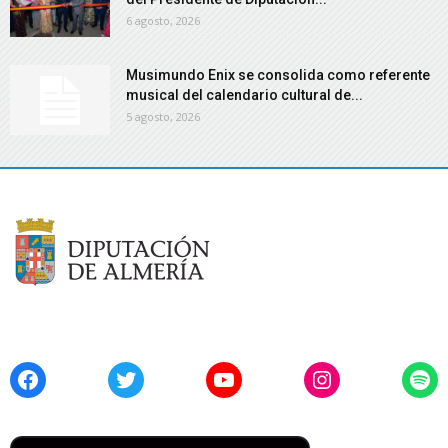
6 agosto, 2026
Musimundo Enix se consolida como referente
musical del calendario cultural de...
5 agosto, 2026
Facebook
Twitter
YouTube
Instagram
Spo