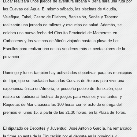
Lúcar realizará unos juegos de aventura urbana y Berja hará una ruta por
las Cuevas del Agua. El mismo sábado, las piscinas de Alcudia,
Velefique, Tahal, Castro de Filabres, Benizalón, Senés y Taberno
realizarán una jornada de talleres y escuelas de salud. Además, se
celebra una nueva fecha del Circuito Provincial de Motocross en
Carboneras y los vecinos de Alicún viajarán hasta la playa de Los
Escullos para realizar uno de los senderos más espectaculares de la
provincia.
Domingo y lunes también hay actividades deportivas para los municipios
de Líjar, que se trasladan hasta las Cuevas de Sorbas para vivir una
experiencia única en Almería, el pequeño pueblo de Benizalón, que
realiza su tradicional festival de juegos para vecinos y visitantes, y
Roquetas de Mar clausura las 100 horas con el acto de entrega del
premios el lunes 15, a partir de las 21.30 horas, en la Plaza de Toros.
El diputado de Deportes y Juventud, José Antonio García, ha remarcado
la firme apuesta de la Diputación por el deporte en la provincia y