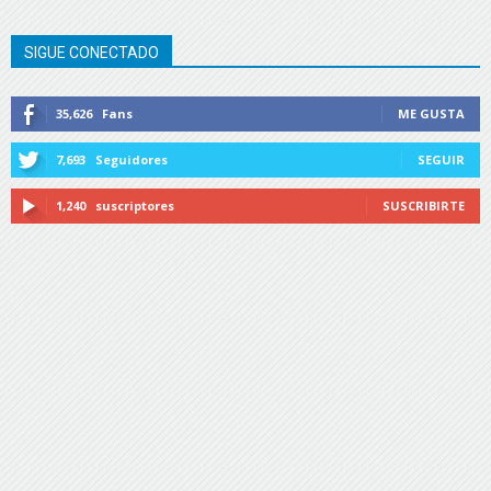
SIGUE CONECTADO
35,626
Fans
ME GUSTA
7,693
Seguidores
SEGUIR
1,240
suscriptores
SUSCRIBIRTE