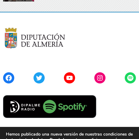
Facebook
Twitter
YouTube
Instagram
Spo
Hemos publicado una nueva versión de nuestras condiciones de