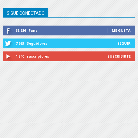
SIGUE CONECTADO
35,626
Fans
ME GUSTA
7,693
Seguidores
SEGUIR
1,240
suscriptores
SUSCRIBIRTE