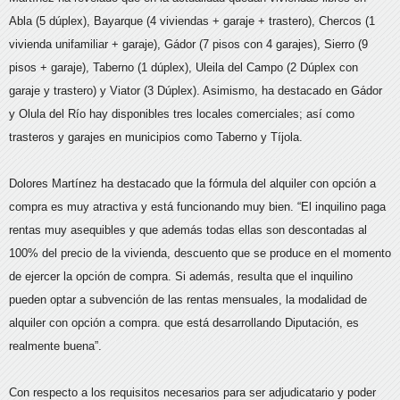
Abla (5 dúplex), Bayarque (4 viviendas + garaje + trastero), Chercos (1
vivienda unifamiliar + garaje), Gádor (7 pisos con 4 garajes), Sierro (9
pisos + garaje), Taberno (1 dúplex), Uleila del Campo (2 Dúplex con
garaje y trastero) y Viator (3 Dúplex). Asimismo, ha destacado en Gádor
y Olula del Río hay disponibles tres locales comerciales; así como
trasteros y garajes en municipios como Taberno y Tíjola.
Dolores Martínez ha destacado que la fórmula del alquiler con opción a
compra es muy atractiva y está funcionando muy bien. “El inquilino paga
rentas muy asequibles y que además todas ellas son descontadas al
100% del precio de la vivienda, descuento que se produce en el momento
de ejercer la opción de compra. Si además, resulta que el inquilino
pueden optar a subvención de las rentas mensuales, la modalidad de
alquiler con opción a compra. que está desarrollando Diputación, es
realmente buena”.
Con respecto a los requisitos necesarios para ser adjudicatario y poder