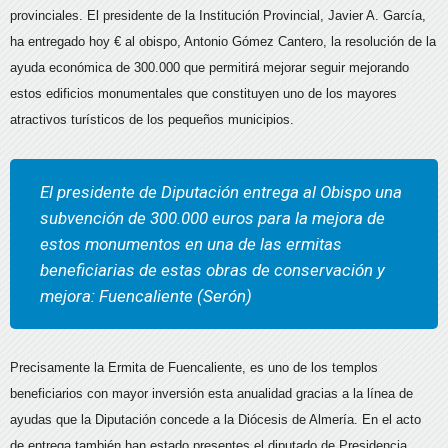
provinciales. El presidente de la Institución Provincial, Javier A. García,
ha entregado hoy € al obispo, Antonio Gómez Cantero, la resolución de la
ayuda económica de 300.000 que permitirá mejorar seguir mejorando
estos edificios monumentales que constituyen uno de los mayores
atractivos turísticos de los pequeños municipios.
El presidente de Diputación entrega al Obispo una
subvención de 300.000 euros para la mejora de
estos monumentos en una de las ermitas
beneficiarias de estas obras de conservación y
mejora: Fuencaliente (Serón)
Precisamente la Ermita de Fuencaliente, es uno de los templos
beneficiarios con mayor inversión esta anualidad gracias a la línea de
ayudas que la Diputación concede a la Diócesis de Almería. En el acto
de entrega también han estado presentes el diputado de Presidencia,