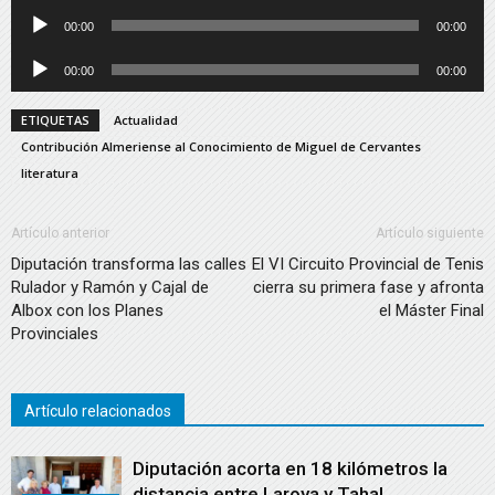
de
Reproductor
00:00
00:00
audio
de
Reproductor
00:00
00:00
audio
de
audio
ETIQUETAS
Actualidad
Contribución Almeriense al Conocimiento de Miguel de Cervantes
literatura
Artículo anterior
Artículo siguiente
Diputación transforma las calles
El VI Circuito Provincial de Tenis
Rulador y Ramón y Cajal de
cierra su primera fase y afronta
Albox con los Planes
el Máster Final
Provinciales
Artículo relacionados
Diputación acorta en 18 kilómetros la
distancia entre Laroya y Tahal