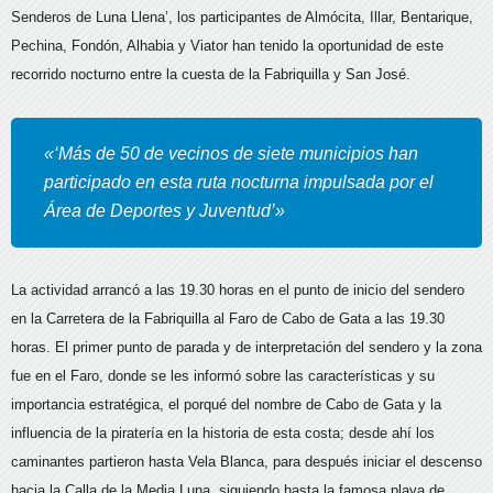
Senderos de Luna Llena’, los participantes de Almócita, Illar, Bentarique,
Pechina, Fondón, Alhabia y Viator han tenido la oportunidad de este
recorrido nocturno entre la cuesta de la Fabriquilla y San José.
«‘Más de 50 de vecinos de siete municipios han
participado en esta ruta nocturna impulsada por el
Área de Deportes y Juventud’»
La actividad arrancó a las 19.30 horas en el punto de inicio del sendero
en la Carretera de la Fabriquilla al Faro de Cabo de Gata a las 19.30
horas. El primer punto de parada y de interpretación del sendero y la zona
fue en el Faro, donde se les informó sobre las características y su
importancia estratégica, el porqué del nombre de Cabo de Gata y la
influencia de la piratería en la historia de esta costa; desde ahí los
caminantes partieron hasta Vela Blanca, para después iniciar el descenso
hacia la Calla de la Media Luna, siguiendo hasta la famosa playa de