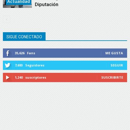
Actualidad
Diputación
SIGUE CONECTADO
35,626
Fans
ME GUSTA
7,693
Seguidores
SEGUIR
1,240
suscriptores
SUSCRIBIRTE