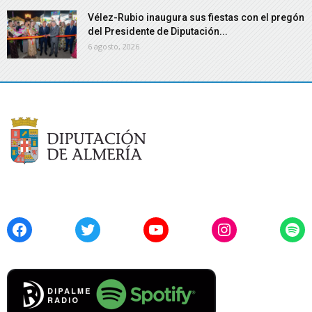
Vélez-Rubio inaugura sus fiestas con el pregón
del Presidente de Diputación...
6 agosto, 2026
Facebook
Twitter
YouTube
Instagram
Spo