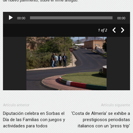
de nuevo pavimento, sobre el firme antiguo.
Reproductor
00:00
00:00
de
1
of 2
audio
Artículo anterior
Artículo siguiente
Diputación celebra en Sorbas el
‘Costa de Almería’ se exhibe a
Día de las Familias con juegos y
prestigiosos periodistas
actividades para todos
italianos con un ‘press trip’