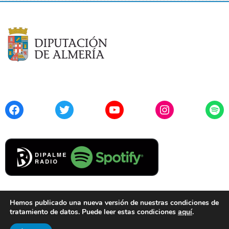
Facebook
Twitter
YouTube
Instagram
Spo
Hemos publicado una nueva versión de nuestras condiciones de
tratamiento de datos. Puede leer estas condiciones
aquí
.
Contacto
Aviso Legal
Privacidad
Cookies