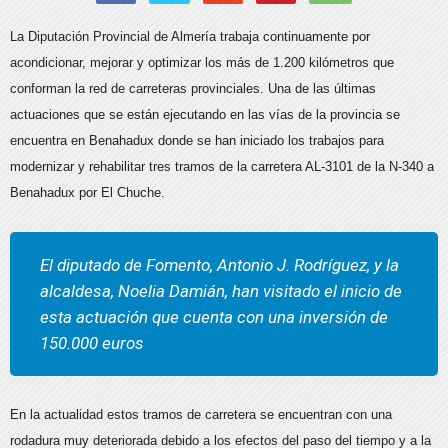
La Diputación Provincial de Almería trabaja continuamente por
acondicionar, mejorar y optimizar los más de 1.200 kilómetros que
conforman la red de carreteras provinciales. Una de las últimas
actuaciones que se están ejecutando en las vías de la provincia se
encuentra en Benahadux donde se han iniciado los trabajos para
modernizar y rehabilitar tres tramos de la carretera AL-3101 de la N-340 a
Benahadux por El Chuche.
El diputado de Fomento, Antonio J. Rodríguez, y la
alcaldesa, Noelia Damián, han visitado el inicio de
esta actuación que cuenta con una inversión de
150.000 euros
En la actualidad estos tramos de carretera se encuentran con una
rodadura muy deteriorada debido a los efectos del paso del tiempo y a la