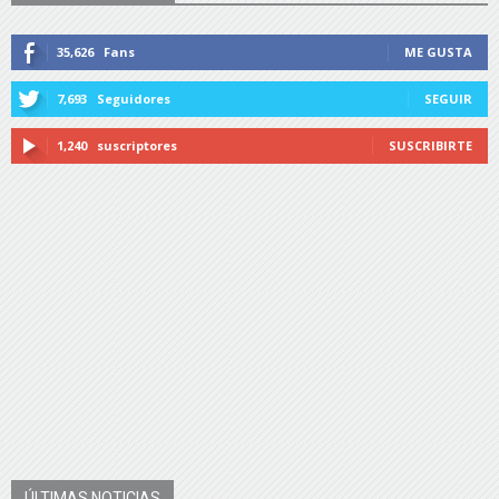
35,626
Fans
ME GUSTA
7,693
Seguidores
SEGUIR
1,240
suscriptores
SUSCRIBIRTE
ÚLTIMAS NOTICIAS