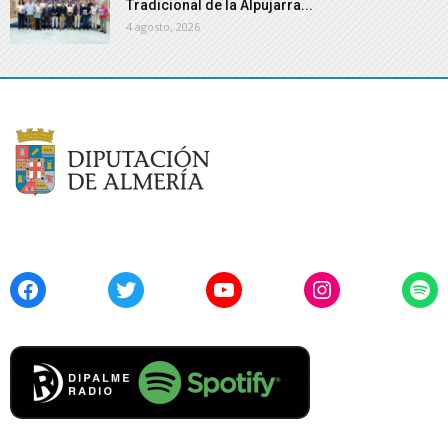
Tradicional de la Alpujarra...
4 agosto, 2026
Facebook
Twitter
YouTube
Instagram
Spo