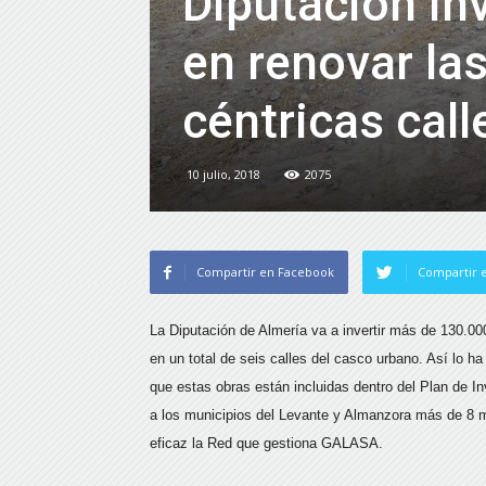
Diputación in
en renovar la
céntricas call
10 julio, 2018
2075
Compartir en Facebook
Compartir e
La Diputación de Almería va a invertir más de 130.000
en un total de seis calles del casco urbano. Así lo h
que estas obras están incluidas dentro del Plan de In
a los municipios del Levante y Almanzora más de 8 m
eficaz la Red que gestiona GALASA.