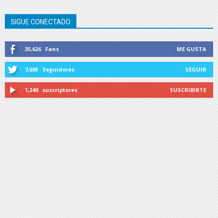
SIGUE CONECTADO
35,626
Fans
ME GUSTA
7,693
Seguidores
SEGUIR
1,240
suscriptores
SUSCRIBIRTE