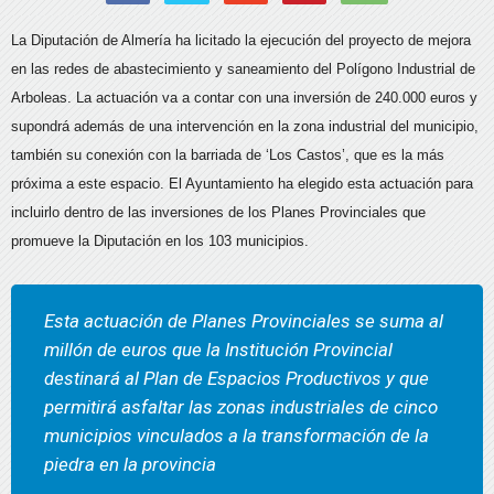
La Diputación de Almería ha licitado la ejecución del proyecto de mejora
en las redes de abastecimiento y saneamiento del Polígono Industrial de
Arboleas. La actuación va a contar con una inversión de 240.000 euros y
supondrá además de una intervención en la zona industrial del municipio,
también su conexión con la barriada de ‘Los Castos’, que es la más
próxima a este espacio. El Ayuntamiento ha elegido esta actuación para
incluirlo dentro de las inversiones de los Planes Provinciales que
promueve la Diputación en los 103 municipios.
Esta actuación de Planes Provinciales se suma al
millón de euros que la Institución Provincial
destinará al Plan de Espacios Productivos y que
permitirá asfaltar las zonas industriales de cinco
municipios vinculados a la transformación de la
piedra en la provincia