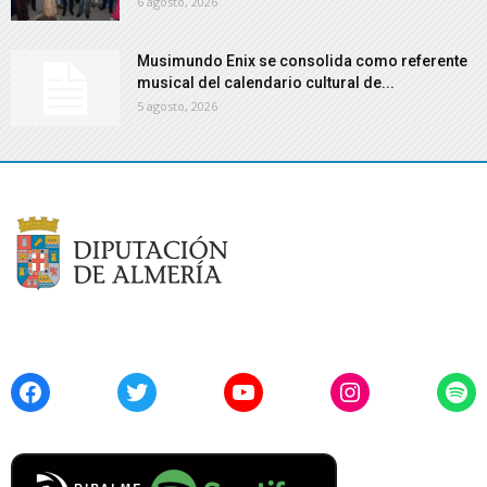
6 agosto, 2026
Musimundo Enix se consolida como referente
musical del calendario cultural de...
5 agosto, 2026
Facebook
Twitter
YouTube
Instagram
Spo