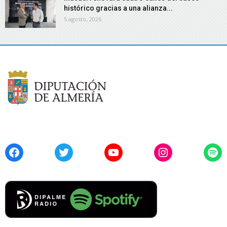
histórico gracias a una alianza...
5 agosto, 2026
Facebook
Twitter
YouTube
Instagram
Spo