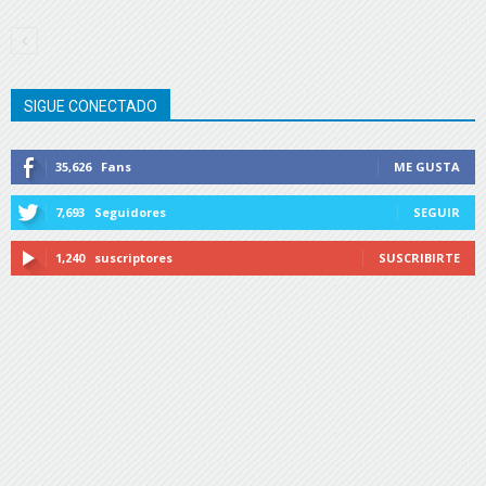
SIGUE CONECTADO
35,626
Fans
ME GUSTA
7,693
Seguidores
SEGUIR
1,240
suscriptores
SUSCRIBIRTE