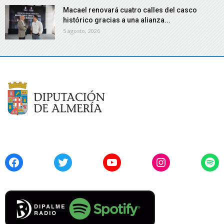
Macael renovará cuatro calles del casco
histórico gracias a una alianza...
5 agosto, 2026
Facebook
Twitter
YouTube
Instagram
Spo