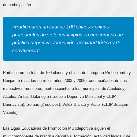
de participación.
«Participaron un total de 100 chicos y chicas
procedentes de siete municipios en una jornada de
práctica deportiva, formación, actividad lúdica y de
convivencia”
Participaron un total de 100 chicos y chicas de categoría Prebenjamín y
Benjamín (nacidos entre los años 2003 y 2006), acompañados de sus
respectivos monitores, pertenecientes a los municipios de Alboloduy,
Alcolea, Antas, Balanegra (Escuela Deportiva Municipal y CEIP
Buenavista), Sorbas (2 equipos), Vélez Blanco y Viator (CEIP Joaquín
Visiedo).
Las Ligas Educativas de Promoción Multideportiva siguen el
multicomponente de práctica deportiva, formación, actividad lúdica y de