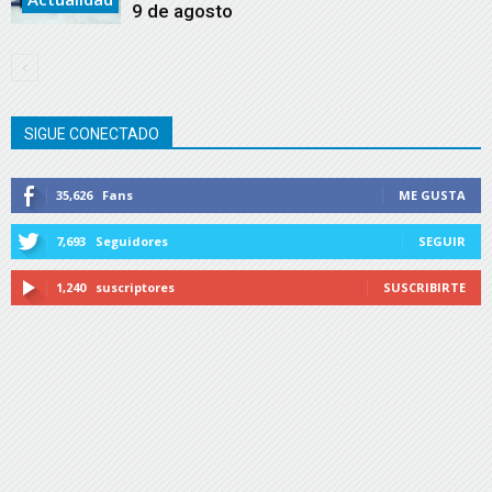
9 de agosto
SIGUE CONECTADO
35,626
Fans
ME GUSTA
7,693
Seguidores
SEGUIR
1,240
suscriptores
SUSCRIBIRTE