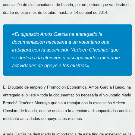
asociación de discapacitados de Irlanda, por un período que va desde el
día 15 de este mes de octubre, hasta el 14 de abril de 2014.
«El diputado Amós García ha entregado la
documentación necesaria a un voluntario que
trabajará con la asociación ‘Ardeen Cheshire’ que
se dedica a la atención a discapacitados mediante
actividades de apoyo a los mismos»
El Diputado de empleo y Promoción Económica, Amós García Hueso, ha
entregado el billete y toda la documentación necesaria al voluntario Mario
Bernabé Jiménez Montoya que va a trabajar con la asociación Ardeen
Cheshire de Irlanda, que se dedica a la atención a discapacitados adultos
mediante actividades de apoyo a los mismos.
Amós García ha destacado la importancia de este tipo de experiencias “a