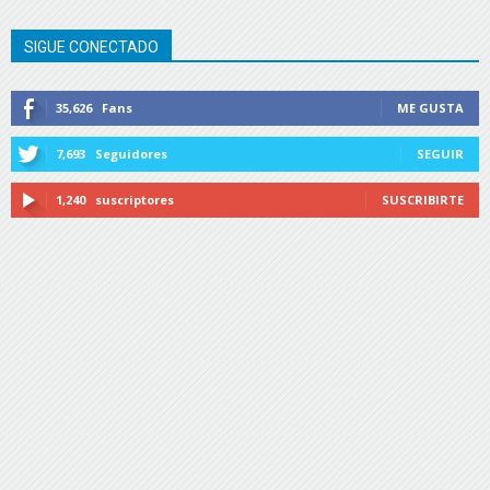
SIGUE CONECTADO
35,626
Fans
ME GUSTA
7,693
Seguidores
SEGUIR
1,240
suscriptores
SUSCRIBIRTE