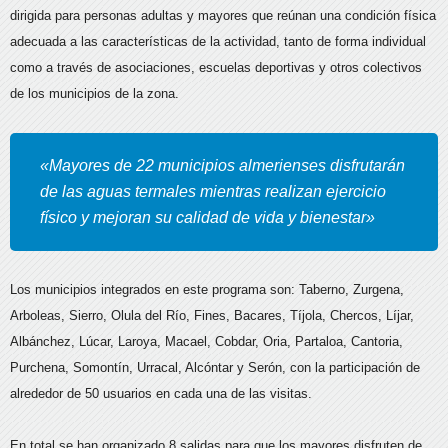
dirigida para personas adultas y mayores que reúnan una condición física
adecuada a las características de la actividad, tanto de forma individual
como a través de asociaciones, escuelas deportivas y otros colectivos
de los municipios de la zona.
«Mayores de 22 municipios almerienses disfrutarán
de las aguas termales mientras realizan ejercicio
físico y mejoran su calidad de vida y bienestar»
Los municipios integrados en este programa son: Taberno, Zurgena,
Arboleas, Sierro, Olula del Río, Fines, Bacares, Tíjola, Chercos, Líjar,
Albánchez, Lúcar, Laroya, Macael, Cobdar, Oria, Partaloa, Cantoria,
Purchena, Somontín, Urracal, Alcóntar y Serón, con la participación de
alrededor de 50 usuarios en cada una de las visitas.
En total se han organizado 8 salidas para que los mayores disfruten de