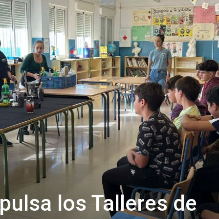
de
Almería
pulsa los Talleres de