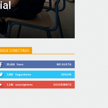
ial
SIGUE CONECTADO
35,626
Fans
ME GUSTA
7,693
Seguidores
SEGUIR
1,240
suscriptores
SUSCRIBIRTE