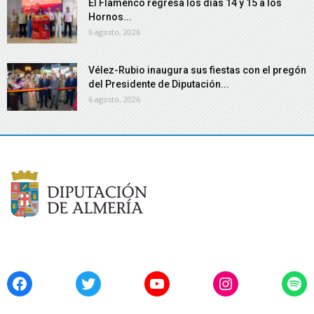
El Flamenco regresa los días 14 y 15 a los
Hornos...
6 agosto, 2026
Vélez-Rubio inaugura sus fiestas con el pregón
del Presidente de Diputación...
6 agosto, 2026
Facebook
Twitter
YouTube
Instagram
Spo