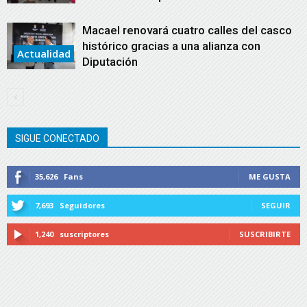
Macael renovará cuatro calles del casco
histórico gracias a una alianza con
Actualidad
Diputación
SIGUE CONECTADO
35,626
Fans
ME GUSTA
7,693
Seguidores
SEGUIR
1,240
suscriptores
SUSCRIBIRTE