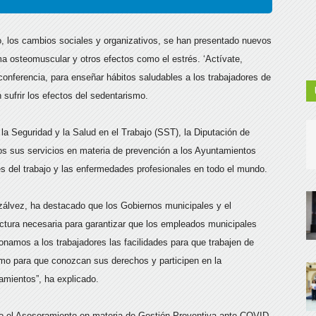
jo, los cambios sociales y organizativos, se han presentado nuevos
ema osteomuscular y otros efectos como el estrés. ‘Actívate,
onferencia, para enseñar hábitos saludables a los trabajadores de
 sufrir los efectos del sedentarismo.
a Seguridad y la Salud en el Trabajo (SST), la Diputación de
os sus servicios en materia de prevención a los Ayuntamientos
s del trabajo y las enfermedades profesionales en todo el mundo.
zálvez, ha destacado que los Gobiernos municipales y el
tructura necesaria para garantizar que los empleados municipales
onamos a los trabajadores las facilidades para que trabajen de
omo para que conozcan sus derechos y participen en la
amientos”, ha explicado.
o el Asesoramiento en materia de Gestión Preventiva ante COVID-