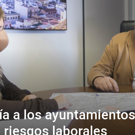
de
Almería
ía a los ayuntamientos
 riesgos laborales