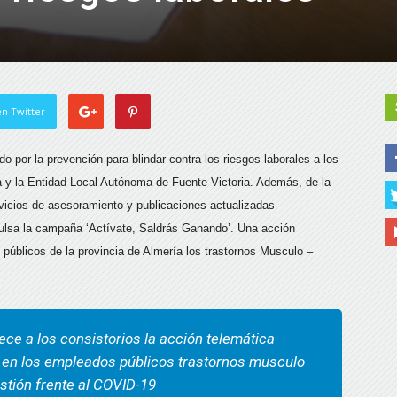
n Twitter
o por la prevención para blindar contra los riesgos laborales a los
a y la Entidad Local Autónoma de Fuente Victoria. Además, de la
vicios de asesoramiento y publicaciones actualizadas
pulsa la campaña ‘Actívate, Saldrás Ganando’. Una acción
 públicos de la provincia de Almería los trastornos Musculo –
ece a los consistorios la acción telemática
ar en los empleados públicos trastornos musculo
stión frente al COVID-19