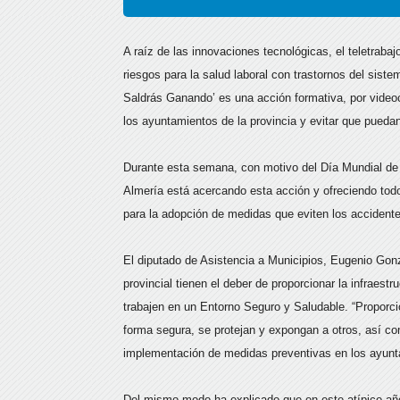
A raíz de las innovaciones tecnológicas, el teletraba
riesgos para la salud laboral con trastornos del sist
Saldrás Ganando’ es una acción formativa, por videoc
los ayuntamientos de la provincia y evitar que puedan
Durante esta semana, con motivo del Día Mundial de l
Almería está acercando esta acción y ofreciendo tod
para la adopción de medidas que eviten los accidente
El diputado de Asistencia a Municipios, Eugenio Gon
provincial tienen el deber de proporcionar la infraes
trabajen en un Entorno Seguro y Saludable. “Proporci
forma segura, se protejan y expongan a otros, así c
implementación de medidas preventivas en los ayunt
Del mismo modo ha explicado que en este atípico añ