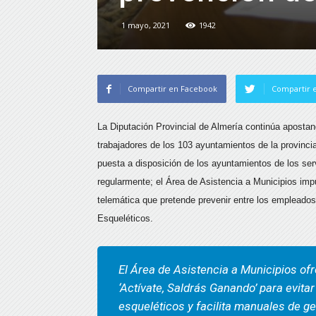
1 mayo, 2021
1942
Compartir en Facebook
Compartir e
La Diputación Provincial de Almería continúa apostand
trabajadores de los 103 ayuntamientos de la provinci
puesta a disposición de los ayuntamientos de los ser
regularmente; el Área de Asistencia a Municipios im
telemática que pretende prevenir entre los empleados
Esqueléticos.
El Área de Asistencia a Municipios ofr
‘Actívate, Saldrás Ganando’ para evit
esqueléticos y facilita manuales de ge