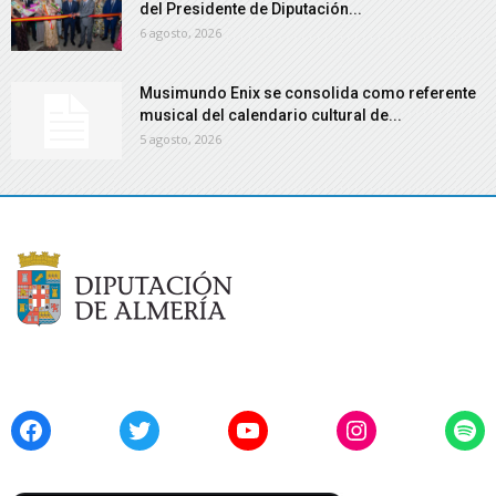
del Presidente de Diputación...
6 agosto, 2026
Musimundo Enix se consolida como referente
musical del calendario cultural de...
5 agosto, 2026
Facebook
Twitter
YouTube
Instagram
Spo