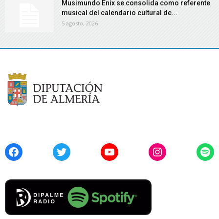
Musimundo Enix se consolida como referente
musical del calendario cultural de...
5 agosto, 2026
Facebook
Twitter
YouTube
Instagram
Spo