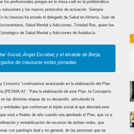
ue los profesionales pongan en la mesa cuál es la problemática
s soluciones y los nuevos protocolos de actuación. Siempre
En la clausura ha estado el delegado de Salud en Almería, Juan de
Sociosanitaria, Salud Mental y Adicciones, Trinidad Rus, quien fue
 Estratégico de Salud Mental y Adicciones de Andalucía.
ar Social, Ángel Escobar, y el alcalde de Berja,
argados de clausurar estas jornadas
d y Consumo “continuamos avanzando en la elaboración del Plan
ía (PESMA-A)”. “Para la elaboración de este Plan, la Consejería
n las distintas etapas de su desarrollo, articulando la
y entidades que conforman el tejido social al que afectará este
o que será a finales de año cuando sea aprobado el Plan, que va a
rdinación y rentabilización de recursos de ambas redes, que
onas con patología dual y en general, de las personas que se