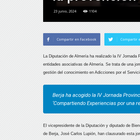
23 junio, 2024
1104
Compartir en Facebook
Compartir e
La Diputación de Almería ha realizado la IV Jornada 
entidades asociativas de Almería. Se trata de una j
gestión del conocimiento en Adicciones por el Servic
Berja ha acogido la IV Jornada Provi
‘Compartiendo Experiencias por una re
El vicepresidente de la Diputación y diputado de Bien
de Berja, José Carlos Lupión, han clausurado esta jo