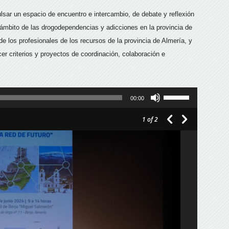
lsar un espacio de encuentro e intercambio, de debate y reflexión
l ámbito de las drogodependencias y adicciones en la provincia de
de los profesionales de los recursos de la provincia de Almería, y
er criterios y proyectos de coordinación, colaboración e
Utiliza
00:00
las
1
of 2
teclas
de
flecha
arriba/abajo
para
aumentar
o
disminuir
el