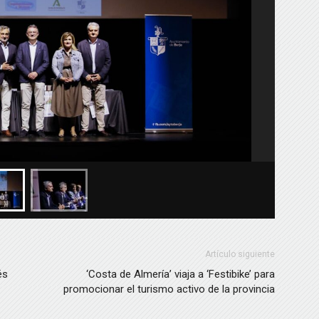
volumen.
Artículo siguiente
és
‘Costa de Almería’ viaja a ‘Festibike’ para
promocionar el turismo activo de la provincia