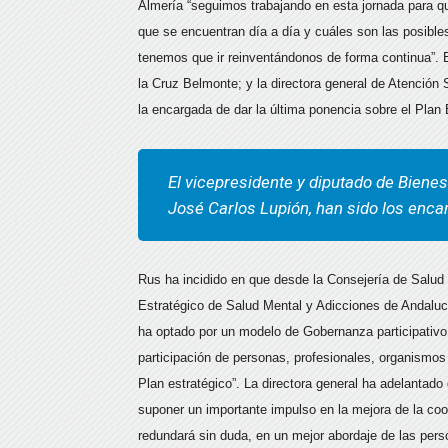
Almería “seguimos trabajando en esta jornada para q
que se encuentran día a día y cuáles son las posible
tenemos que ir reinventándonos de forma continua”. 
la Cruz Belmonte; y la directora general de Atención 
la encargada de dar la última ponencia sobre el Plan
El vicepresidente y diputado de Bienest
José Carlos Lupión, han sido los enc
Rus ha incidido en que desde la Consejería de Salu
Estratégico de Salud Mental y Adicciones de Andaluc
ha optado por un modelo de Gobernanza participativo e
participación de personas, profesionales, organismos 
Plan estratégico”. La directora general ha adelantad
suponer un importante impulso en la mejora de la coo
redundará sin duda, en un mejor abordaje de las pers