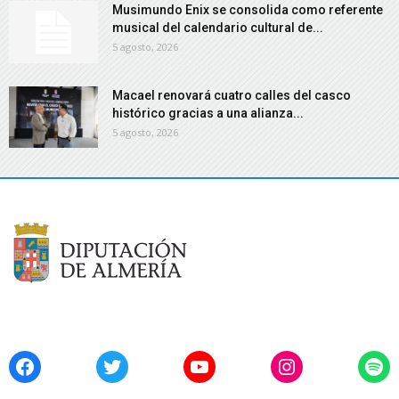
Musimundo Enix se consolida como referente
musical del calendario cultural de...
5 agosto, 2026
Macael renovará cuatro calles del casco
histórico gracias a una alianza...
5 agosto, 2026
Facebook
Twitter
YouTube
Instagram
Spo