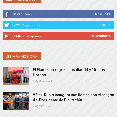
35,626
Fans
ME GUSTA
7,693
Seguidores
SEGUIR
1,240
suscriptores
SUSCRIBIRTE
ÚLTIMAS NOTICIAS
El Flamenco regresa los días 14 y 15 a los
Hornos...
6 agosto, 2026
Vélez-Rubio inaugura sus fiestas con el pregón
del Presidente de Diputación...
6 agosto, 2026