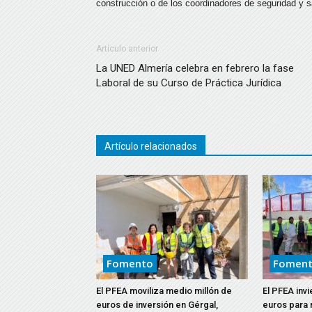
construcción o de los coordinadores de seguridad y s
Artículo anterior
La UNED Almería celebra en febrero la fase
Laboral de su Curso de Práctica Jurídica
Artículo relacionados
Fomento
Fomen
El PFEA moviliza medio millón de
El PFEA invi
euros de inversión en Gérgal,
euros para 