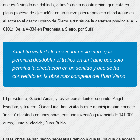
que está siendo desdoblado,
a través de la construcción -que está en
pleno proceso de ejecución- de un nuevo puente paralelo al existente en
el acceso al casco urbano de Sierro a través de la carretera provincial AL-
6101: ‘De la A-334 en Purchena a Sierro, por Suflí’.
Amat ha visitado la nueva infraestructura que
permitirá desdoblar el tráfico en un tramo que sólo
permitía la circulación en un sentido y que se ha
convertido en la obra más compleja del Plan Viario
El presidente, Gabriel Amat, y los vicepresidentes segundo, Ángel
Escobar, y tercero, Óscar Liria, han visitado este municipio para conocer
‘in situ’ el estado de unas obras con una inversión provincial de 141.000
euros, junto al alcalde, Juan Rubio.
Estas obras se han hecho necesarias debido a que la vía que da acceso