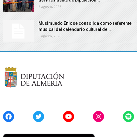
del Presidente de Diputación...
6 agosto, 2026
Musimundo Enix se consolida como referente
musical del calendario cultural de...
5 agosto, 2026
Facebook
Twitter
YouTube
Instagram
Spo