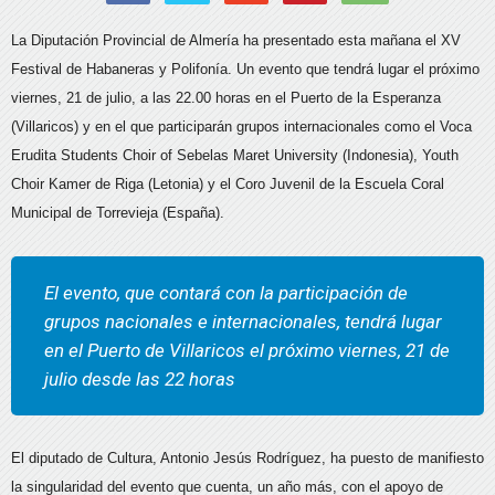
La Diputación Provincial de Almería ha presentado esta mañana el XV
Festival de Habaneras y Polifonía. Un evento que tendrá lugar el próximo
viernes, 21 de julio, a las 22.00 horas en el Puerto de la Esperanza
(Villaricos) y en el que participarán grupos internacionales como el Voca
Erudita Students Choir of Sebelas Maret University (Indonesia), Youth
Choir Kamer de Riga (Letonia) y el Coro Juvenil de la Escuela Coral
Municipal de Torrevieja (España).
El evento, que contará con la participación de
grupos nacionales e internacionales, tendrá lugar
en el Puerto de Villaricos el próximo viernes, 21 de
julio desde las 22 horas
El diputado de Cultura, Antonio Jesús Rodríguez, ha puesto de manifiesto
la singularidad del evento que cuenta, un año más, con el apoyo de